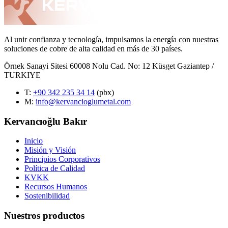
Al unir confianza y tecnología, impulsamos la energía con nuestras
soluciones de cobre de alta calidad en más de 30 países.
Örnek Sanayi Sitesi 60008 Nolu Cad. No: 12 Küsget Gaziantep /
TURKIYE
T
:
+90 342 235 34 14
(pbx)
M:
info@kervancioglumetal.com
Kervancıoğlu Bakır
Inicio
Misión y Visión
Principios Corporativos
Política de Calidad
KVKK
Recursos Humanos
Sostenibilidad
Nuestros productos