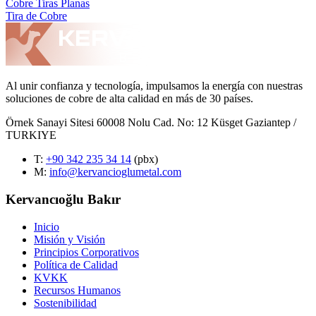
Cobre Tiras Planas
Tira de Cobre
Al unir confianza y tecnología, impulsamos la energía con nuestras
soluciones de cobre de alta calidad en más de 30 países.
Örnek Sanayi Sitesi 60008 Nolu Cad. No: 12 Küsget Gaziantep /
TURKIYE
T
:
+90 342 235 34 14
(pbx)
M:
info@kervancioglumetal.com
Kervancıoğlu Bakır
Inicio
Misión y Visión
Principios Corporativos
Política de Calidad
KVKK
Recursos Humanos
Sostenibilidad