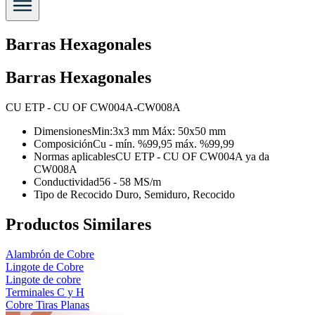
Barras Hexagonales
Barras Hexagonales
CU ETP - CU OF CW004A-CW008A
Dimensiones
Min:3x3 mm Máx: 50x50 mm
Composición
Cu - mín. %99,95 máx. %99,99
Normas aplicables
CU ETP - CU OF CW004A ya da
CW008A
Conductividad
56 - 58 MS/m
Tipo de Recocido
Duro, Semiduro, Recocido
Productos Similares
Alambrón de Cobre
Lingote de Cobre
Lingote de cobre
Terminales C y H
Cobre Tiras Planas