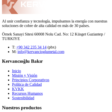
Al unir confianza y tecnología, impulsamos la energía con nuestras
soluciones de cobre de alta calidad en más de 30 países.
Örnek Sanayi Sitesi 60008 Nolu Cad. No: 12 Küsget Gaziantep /
TURKIYE
T
:
+90 342 235 34 14
(pbx)
M:
info@kervancioglumetal.com
Kervancıoğlu Bakır
Inicio
Misión y Visión
Principios Corporativos
Política de Calidad
KVKK
Recursos Humanos
Sostenibilidad
Nuestros productos