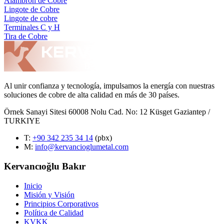
Alambrón de Cobre
Lingote de Cobre
Lingote de cobre
Terminales C y H
Tira de Cobre
Al unir confianza y tecnología, impulsamos la energía con nuestras
soluciones de cobre de alta calidad en más de 30 países.
Örnek Sanayi Sitesi 60008 Nolu Cad. No: 12 Küsget Gaziantep /
TURKIYE
T
:
+90 342 235 34 14
(pbx)
M:
info@kervancioglumetal.com
Kervancıoğlu Bakır
Inicio
Misión y Visión
Principios Corporativos
Política de Calidad
KVKK