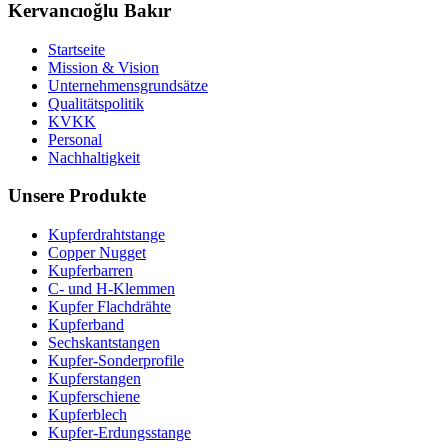
Kervancıoğlu Bakır
Startseite
Mission & Vision
Unternehmensgrundsätze
Qualitätspolitik
KVKK
Personal
Nachhaltigkeit
Unsere Produkte
Kupferdrahtstange
Copper Nugget
Kupferbarren
C- und H-Klemmen
Kupfer Flachdrähte
Kupferband
Sechskantstangen
Kupfer-Sonderprofile
Kupferstangen
Kupferschiene
Kupferblech
Kupfer-Erdungsstange