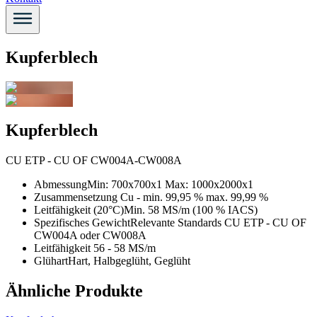
Kupferblech
Kupferblech
CU ETP - CU OF CW004A-CW008A
Abmessung
Min: 700x700x1 Max: 1000x2000x1
Zusammensetzung
Cu - min. 99,95 % max. 99,99 %
Leitfähigkeit (20°C)
Min. 58 MS/m (100 % IACS)
Spezifisches GewichtRelevante Standards
CU ETP - CU OF
CW004A oder CW008A
Leitfähigkeit
56 - 58 MS/m
Glühart
Hart, Halbgeglüht, Geglüht
Ähnliche Produkte