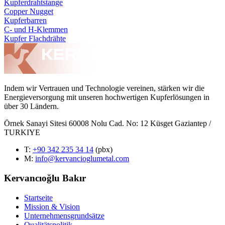
Kupferdrahtstange
Copper Nugget
Kupferbarren
C- und H-Klemmen
Kupfer Flachdrähte
Indem wir Vertrauen und Technologie vereinen, stärken wir die
Energieversorgung mit unseren hochwertigen Kupferlösungen in
über 30 Ländern.
Örnek Sanayi Sitesi 60008 Nolu Cad. No: 12 Küsget Gaziantep /
TURKIYE
T
:
+90 342 235 34 14
(pbx)
M:
info@kervancioglumetal.com
Kervancıoğlu Bakır
Startseite
Mission & Vision
Unternehmensgrundsätze
Qualitätspolitik