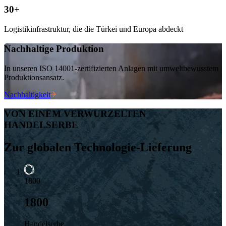
30+
Logistikinfrastruktur, die die Türkei und Europa abdeckt
Nachhaltige Produktion
In unseren ISO 14001-zertifizierten Anlagen mit umweltbewusstem
Produktionsansatz.
Nachhaltigkeit
VON EINEM VERWURZELTEN
HANDELSERBE
Zur globalen Technologie-Lieferung
1800
1800
Handelserbe