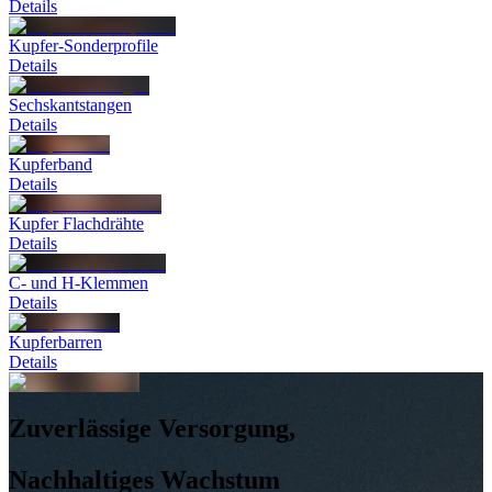
Details
Kupfer-Sonderprofile
Details
Sechskantstangen
Details
Kupferband
Details
Kupfer Flachdrähte
Details
C- und H-Klemmen
Details
Kupferbarren
Details
Zuverlässige Versorgung,
Nachhaltiges Wachstum