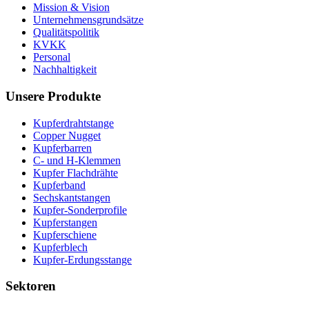
Mission & Vision
Unternehmensgrundsätze
Qualitätspolitik
KVKK
Personal
Nachhaltigkeit
Unsere Produkte
Kupferdrahtstange
Copper Nugget
Kupferbarren
C- und H-Klemmen
Kupfer Flachdrähte
Kupferband
Sechskantstangen
Kupfer-Sonderprofile
Kupferstangen
Kupferschiene
Kupferblech
Kupfer-Erdungsstange
Sektoren