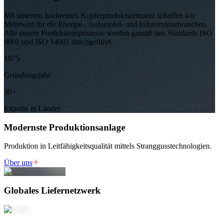
Mit unserem hochreinen Kupferproduktsortiment schaffen wir
Mehrwert für die Energie-, Automobil- und Infrastrukturbranchen.
Alle unsere Produktionsprozesse werden gemäß den Standards ISO
9001 und ISO 14001 durchgeführt.
1975
Gründungsjahr
30
+
Exporte in Länder
Modernste Produktionsanlage
Produktion in Leitfähigkeitsqualität mittels Stranggusstechnologien.
Über uns
Globales Liefernetzwerk