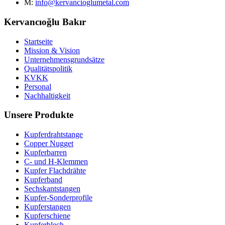
M:
info@kervancioglumetal.com
Kervancıoğlu Bakır
Startseite
Mission & Vision
Unternehmensgrundsätze
Qualitätspolitik
KVKK
Personal
Nachhaltigkeit
Unsere Produkte
Kupferdrahtstange
Copper Nugget
Kupferbarren
C- und H-Klemmen
Kupfer Flachdrähte
Kupferband
Sechskantstangen
Kupfer-Sonderprofile
Kupferstangen
Kupferschiene
Kupferblech