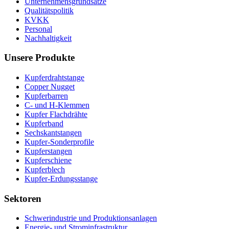
Unternehmensgrundsätze
Qualitätspolitik
KVKK
Personal
Nachhaltigkeit
Unsere Produkte
Kupferdrahtstange
Copper Nugget
Kupferbarren
C- und H-Klemmen
Kupfer Flachdrähte
Kupferband
Sechskantstangen
Kupfer-Sonderprofile
Kupferstangen
Kupferschiene
Kupferblech
Kupfer-Erdungsstange
Sektoren
Schwerindustrie und Produktionsanlagen
Energie- und Strominfrastruktur