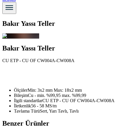
Bakır Yassı Teller
Bakır Yassı Teller
CU ETP - CU OF CW004A-CW008A
Ölçüler
Min: 3x2 mm Max: 18x2 mm
Bileşim
Cu - min. %99,95 max. %99,99
İlgili standartlar
CU ETP - CU OF CW004A-CW008A
İletkenlik
56 - 58 MS/m
Tavlama Türü
Sert, Yarı Tavlı, Tavlı
Benzer Ürünler