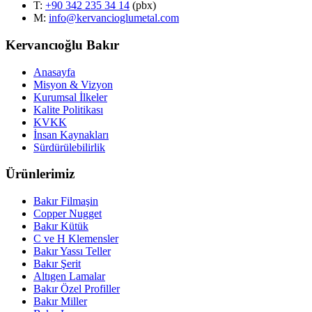
T
:
+90 342 235 34 14
(pbx)
M:
info@kervancioglumetal.com
Kervancıoğlu Bakır
Anasayfa
Misyon & Vizyon
Kurumsal İlkeler
Kalite Politikası
KVKK
İnsan Kaynakları
Sürdürülebilirlik
Ürünlerimiz
Bakır Filmaşin
Copper Nugget
Bakır Kütük
C ve H Klemensler
Bakır Yassı Teller
Bakır Şerit
Altıgen Lamalar
Bakır Özel Profiller
Bakır Miller