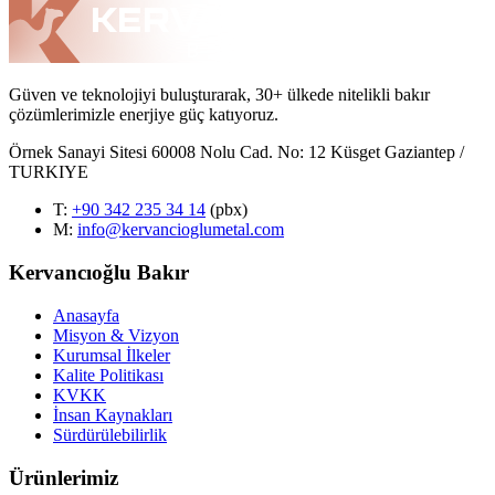
Güven ve teknolojiyi buluşturarak, 30+ ülkede nitelikli bakır
çözümlerimizle enerjiye güç katıyoruz.
Örnek Sanayi Sitesi 60008 Nolu Cad. No: 12 Küsget Gaziantep /
TURKIYE
T
:
+90 342 235 34 14
(pbx)
M:
info@kervancioglumetal.com
Kervancıoğlu Bakır
Anasayfa
Misyon & Vizyon
Kurumsal İlkeler
Kalite Politikası
KVKK
İnsan Kaynakları
Sürdürülebilirlik
Ürünlerimiz