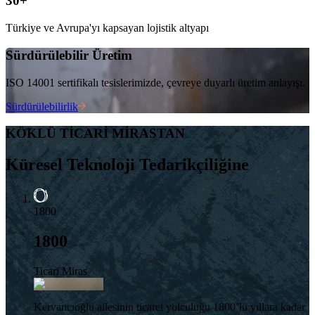
30+
Türkiye ve Avrupa'yı kapsayan lojistik altyapı
Sürdürülebilir Üretim
ISO 14001 sertifikalı tesislerimizde, çevreye duyarlı üretim anlayışı.
Sürdürülebilirlik
KÖKLÜ TİCARİ MİRASTAN
Küresel Teknoloji Tedarikçiliğine
1800
1800
Ticari Miras
Kervancıoğlu ailesinin ticaret yolculuğu 1800’lü yıllara kadar