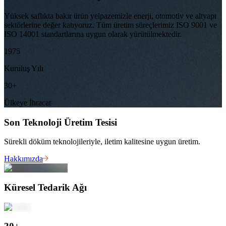
Yüksek saflıkta bakır ürün yelpazemizle enerji, otomotiv ve altyapı
sektörlerine değer katıyoruz. Tüm üretim süreçlerimiz ISO 9001 ve
ISO 14001 standartlarına uygun olarak yürütülmektedir.
1975
Kuruluş Yılı
30
+
Ülkeye İhracat
Son Teknoloji Üretim Tesisi
Sürekli döküm teknolojileriyle, iletim kalitesine uygun üretim.
Hakkımızda
Küresel Tedarik Ağı