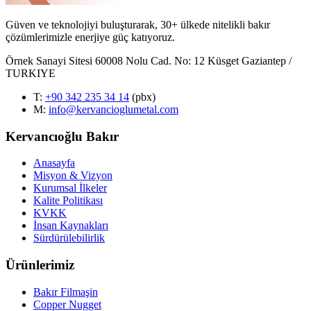
Güven ve teknolojiyi buluşturarak, 30+ ülkede nitelikli bakır
çözümlerimizle enerjiye güç katıyoruz.
Örnek Sanayi Sitesi 60008 Nolu Cad. No: 12 Küsget Gaziantep /
TURKIYE
T
:
+90 342 235 34 14
(pbx)
M:
info@kervancioglumetal.com
Kervancıoğlu Bakır
Anasayfa
Misyon & Vizyon
Kurumsal İlkeler
Kalite Politikası
KVKK
İnsan Kaynakları
Sürdürülebilirlik
Ürünlerimiz
Bakır Filmaşin
Copper Nugget