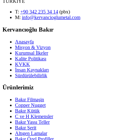
TURKIYE
T
:
+90 342 235 34 14
(pbx)
M:
info@kervancioglumetal.com
Kervancıoğlu Bakır
Anasayfa
Misyon & Vizyon
Kurumsal İlkeler
Kalite Politikası
KVKK
İnsan Kaynakları
Sürdürülebilirlik
Ürünlerimiz
Bakır Filmaşin
Copper Nugget
Bakır Kütük
C ve H Klemensler
Bakır Yassı Teller
Bakır Şerit
Altıgen Lamalar
Bakır Özel Profiller